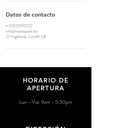
Datos de contacto
+ 02920190222
info@metaspark.biz
22 Highfields, Cardiff, UK
HORARIO DE
APERTURA
Lun - Vie: 9am - 5:30pm